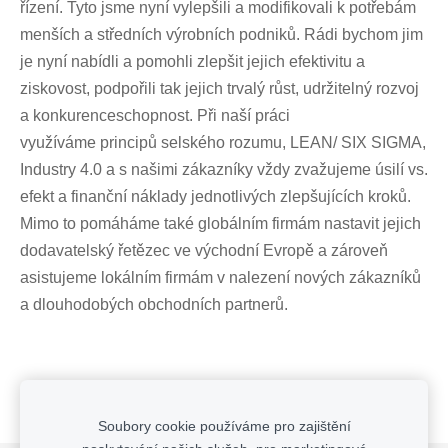
řízení
. Tyto jsme nyní vylepšili a modifikovali k potřebám
menších a středních výrobních podniků. Rádi bychom jim
je nyní nabídli a pomohli zlepšit jejich
efektivitu
a
ziskovost
, podpořili tak jejich
trvalý růst,
udržitelný rozvoj
a konkurenceschopnost. Při naší práci
využíváme principů selského rozumu, LEAN/ SIX SIGMA,
Industry 4.0 a s našimi zákazníky vždy zvažujeme úsilí vs.
efekt a finanční náklady jednotlivých zlepšujících kroků.
Mimo to pomáháme také globálním firmám nastavit jejich
dodavatelský řetězec ve východní Evropě
a zároveň
asistujeme lokálním firmám v nalezení nových zákazníků
a dlouhodobých obchodních partnerů.
Soubory cookie používáme pro zajištění