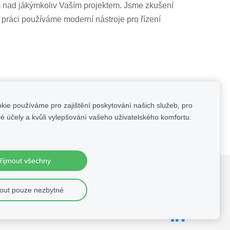
ad jákýmkoliv Vaším projektem. Jsme zkušení
é práci používáme moderní nástroje pro řízení
kie používáme pro zajištění poskytování našich služeb, pro
mi realizovaly zakázky
é účely a kvůli vylepšování vašeho uživatelského komfortu.
řijmout všechny
mout pouze nezbytné