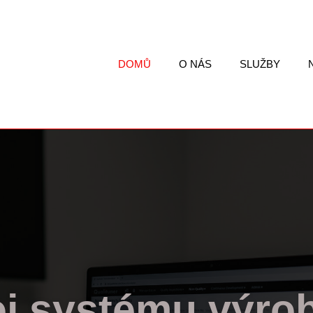
DOMŮ
O NÁS
SLUŽBY
j systému výro