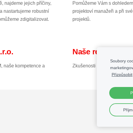
 najdeme jejich příčiny,
Pomůžeme Vám s dohledem n
a nastartujeme robustní
projektoví manažeři a při sv
můžeme zdigitalizovat.
projektů.
r.o.
Naše reference
Soubory coo
EM, naše kompetence a
Zkušenosti firem, které s ná
marketingov
Přizpůsobit
P
Přij